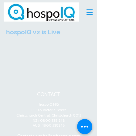
hospoIQ v2 is Live
CONTACT
hospoIQ HQ
L1, 145 Victoria Street
Christchurch Central, Christchurch 8013
NZ :
0800 328 248
AUS :
1800 328248